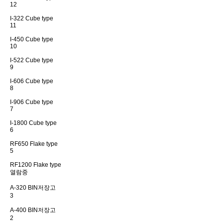
12
I-322 Cube type
11
I-450 Cube type
10
I-522 Cube type
9
I-606 Cube type
8
I-906 Cube type
7
I-1800 Cube type
6
RF650 Flake type
5
RF1200 Flake type
열람중
A-320 BIN저장고
3
A-400 BIN저장고
2