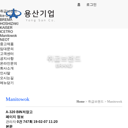
메뉴
홈
로그인
취급브랜드
Ice-O-Matic
BREMA
HOSHIZAKI
KAISER
ICETRO
Manitowok
NEOT
중고제품
임대문의
고객센터
취급브랜드
공지사항
온라인문의
BRAND
회사소개
인사말
오시는길
메뉴닫기
Manitowok
Home
> 취급브랜드 > Manitowok
A-320 BIN저장고
페이지 정보
관라자
0건
747회
19-02-07 11:20
본문